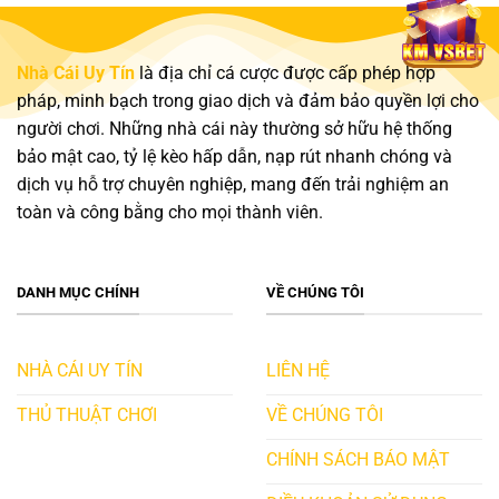
Nhà Cái Uy Tín
là địa chỉ cá cược được cấp phép hợp
pháp, minh bạch trong giao dịch và đảm bảo quyền lợi cho
người chơi. Những nhà cái này thường sở hữu hệ thống
bảo mật cao, tỷ lệ kèo hấp dẫn, nạp rút nhanh chóng và
dịch vụ hỗ trợ chuyên nghiệp, mang đến trải nghiệm an
toàn và công bằng cho mọi thành viên.
DANH MỤC CHÍNH
VỀ CHÚNG TÔI
NHÀ CÁI UY TÍN
LIÊN HỆ
THỦ THUẬT CHƠI
VỀ CHÚNG TÔI
CHÍNH SÁCH BÁO MẬT