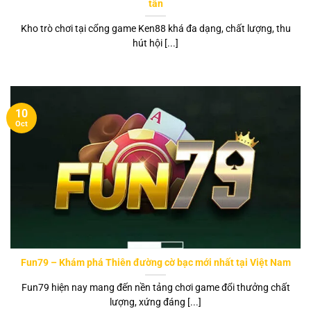
tấn
Kho trò chơi tại cổng game Ken88 khá đa dạng, chất lượng, thu
hút hội [...]
10
Oct
Fun79 – Khám phá Thiên đường cờ bạc mới nhất tại Việt Nam
Fun79 hiện nay mang đến nền tảng chơi game đổi thưởng chất
lượng, xứng đáng [...]