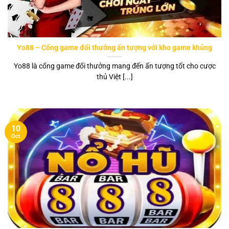
Yo88 – Cổng game đổi thưởng ấn tượng với kho game khủng
Yo88 là cổng game đổi thưởng mang đến ấn tượng tốt cho cược
thủ Việt [...]
10
Oct