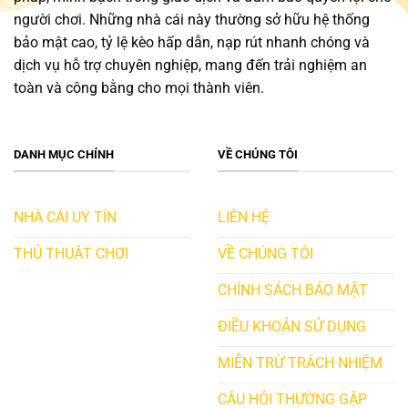
người chơi. Những nhà cái này thường sở hữu hệ thống
bảo mật cao, tỷ lệ kèo hấp dẫn, nạp rút nhanh chóng và
dịch vụ hỗ trợ chuyên nghiệp, mang đến trải nghiệm an
toàn và công bằng cho mọi thành viên.
DANH MỤC CHÍNH
VỀ CHÚNG TÔI
NHÀ CÁI UY TÍN
LIÊN HỆ
THỦ THUẬT CHƠI
VỀ CHÚNG TÔI
CHÍNH SÁCH BÁO MẬT
ĐIỀU KHOẢN SỬ DỤNG
MIỄN TRỪ TRÁCH NHIỆM
CÂU HỎI THƯỜNG GẶP