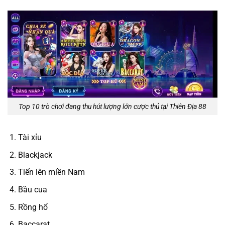
Top 10 trò chơi đang thu hút lượng lớn cược thủ tại Thiên Địa 88
Tài xỉu
Blackjack
Tiến lên miền Nam
Bầu cua
Rồng hổ
Baccarat