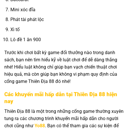
Mini xóc đĩa
Phát tài phát lộc
Xì tố
Lô đề 1 ăn 900
Trước khi chơi bất kỳ game đổi thưởng nào trong danh
sách, bạn nên tìm hiểu kỹ về luật chơi để dễ dàng thắng
nhé! Hiểu luật không chỉ giúp bạn vạch chiến thuật chơi
hiệu quả, mà còn giúp bạn không vi phạm quy định của
cổng game Thiên Địa 88 đó nhé!
Các khuyến mãi hấp dẫn tại Thiên Địa 88 hiện
nay
Thiên Địa 88 là một trong những cổng game thường xuyên
tung ra các chương trình khuyến mãi hấp dẫn cho người
chơi cũng như
Yo88
.
Bạn có thể tham gia các sự kiện để