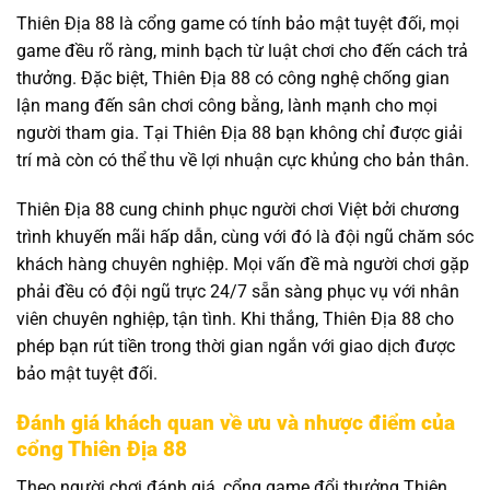
Thiên Địa 88 là cổng game có tính bảo mật tuyệt đối, mọi
game đều rõ ràng, minh bạch từ luật chơi cho đến cách trả
thưởng. Đặc biệt, Thiên Địa 88 có công nghệ chống gian
lận mang đến sân chơi công bằng, lành mạnh cho mọi
người tham gia. Tại Thiên Địa 88 bạn không chỉ được giải
trí mà còn có thể thu về lợi nhuận cực khủng cho bản thân.
Thiên Địa 88 cung chinh phục người chơi Việt bởi chương
trình khuyến mãi hấp dẫn, cùng với đó là đội ngũ chăm sóc
khách hàng chuyên nghiệp. Mọi vấn đề mà người chơi gặp
phải đều có đội ngũ trực 24/7 sẵn sàng phục vụ với nhân
viên chuyên nghiệp, tận tình. Khi thắng, Thiên Địa 88 cho
phép bạn rút tiền trong thời gian ngắn với giao dịch được
bảo mật tuyệt đối.
Đánh giá khách quan về ưu và nhược điểm của
cổng Thiên Địa 88
Theo người chơi đánh giá, cổng game đổi thưởng Thiên