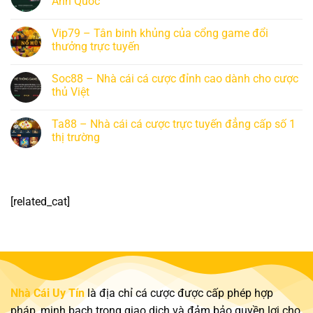
Anh Quốc
Vip79 – Tân binh khủng của cổng game đổi
thưởng trực tuyến
Soc88 – Nhà cái cá cược đỉnh cao dành cho cược
thủ Việt
Ta88 – Nhà cái cá cược trực tuyến đẳng cấp số 1
thị trường
[related_cat]
Nhà Cái Uy Tín
là địa chỉ cá cược được cấp phép hợp
pháp, minh bạch trong giao dịch và đảm bảo quyền lợi cho