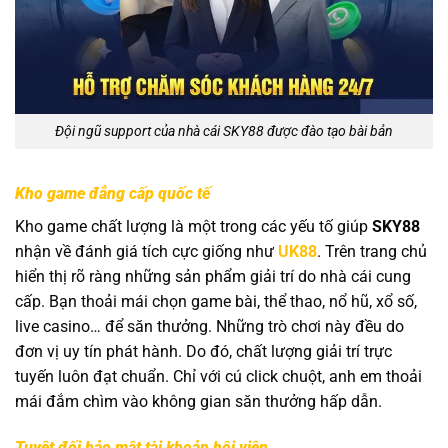
Đội ngũ support của nhà cái SKY88 được đào tạo bài bản
Kho game đẳng cấp quốc tế
Kho game chất lượng là một trong các yếu tố giúp
SKY88
nhận về đánh giá tích cực giống như
UK88
. Trên trang chủ
hiển thị rõ ràng những sản phẩm giải trí do nhà cái cung
cấp. Bạn thoải mái chọn game bài, thể thao, nổ hũ, xổ số,
live casino… để săn thưởng. Những trò chơi này đều do
đơn vị uy tín phát hành. Do đó, chất lượng giải trí trực
tuyến luôn đạt chuẩn. Chỉ với cú click chuột, anh em thoải
mái đắm chìm vào không gian săn thưởng hấp dẫn.
Tuyệt đối bảo mật tài khoản hội viên