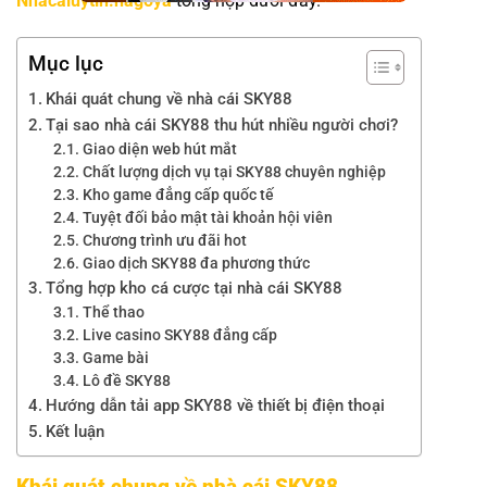
Nhacaiuytin.nagoya
tổng hợp dưới đây.
Mục lục
Khái quát chung về nhà cái SKY88
Tại sao nhà cái SKY88 thu hút nhiều người chơi?
Giao diện web hút mắt
Chất lượng dịch vụ tại SKY88 chuyên nghiệp
Kho game đẳng cấp quốc tế
Tuyệt đối bảo mật tài khoản hội viên
Chương trình ưu đãi hot
Giao dịch SKY88 đa phương thức
Tổng hợp kho cá cược tại nhà cái SKY88
Thể thao
Live casino SKY88 đẳng cấp
Game bài
Lô đề SKY88
Hướng dẫn tải app SKY88 về thiết bị điện thoại
Kết luận
Khái quát chung về nhà cái SKY88