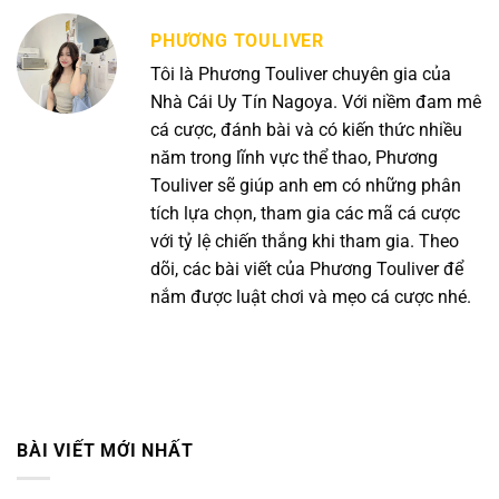
PHƯƠNG TOULIVER
Tôi là Phương Touliver chuyên gia của
Nhà Cái Uy Tín Nagoya. Với niềm đam mê
cá cược, đánh bài và có kiến thức nhiều
năm trong lĩnh vực thể thao, Phương
Touliver sẽ giúp anh em có những phân
tích lựa chọn, tham gia các mã cá cược
với tỷ lệ chiến thắng khi tham gia. Theo
dõi, các bài viết của Phương Touliver để
nắm được luật chơi và mẹo cá cược nhé.
BÀI VIẾT MỚI NHẤT