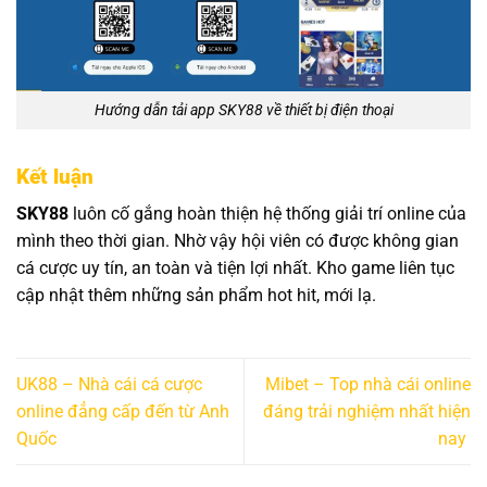
Hướng dẫn tải app SKY88 về thiết bị điện thoại
Kết luận
SKY88
luôn cố gắng hoàn thiện hệ thống giải trí online của
mình theo thời gian. Nhờ vậy hội viên có được không gian
cá cược uy tín, an toàn và tiện lợi nhất. Kho game liên tục
cập nhật thêm những sản phẩm hot hit, mới lạ.
UK88 – Nhà cái cá cược
Mibet – Top nhà cái online
online đẳng cấp đến từ Anh
đáng trải nghiệm nhất hiện
Quốc
nay