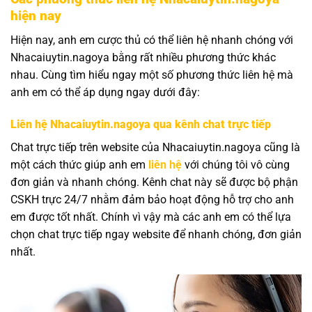
hiện nay
Hiện nay, anh em cược thủ có thể liên hệ nhanh chóng với
Nhacaiuytin.nagoya bằng rất nhiều phương thức khác
nhau. Cùng tìm hiểu ngay một số phương thức liên hệ mà
anh em có thể áp dụng ngay dưới đây:
Liên hệ Nhacaiuytin.nagoya qua kênh chat trực tiếp
Chat trực tiếp trên website của Nhacaiuytin.nagoya cũng là
một cách thức giúp anh em
liên hệ
với chúng tôi vô cùng
đơn giản và nhanh chóng. Kênh chat này sẽ được bộ phận
CSKH trực 24/7 nhằm đảm bảo hoạt động hỗ trợ cho anh
em được tốt nhất. Chính vì vậy mà các anh em có thể lựa
chọn chat trực tiếp ngay website để nhanh chóng, đơn giản
nhất.