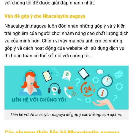
với chúng tôi để được giải đáp nhanh nhất.
Vấn đề góp ý cho Nhacaiuytin.nagoya
Nhacaiuytin.nagoya luôn đón nhận những góp ý và ý kiến
trải nghiệm của người chơi nhằm nâng cao chất lượng dịch
vụ của mình hơn. Chính vì vậy mà nếu anh em có những
góp ý về cách hoạt động của website khi sử dụng dịch vụ
thì hoàn toàn có thể kết nối với chúng tôi.
Liên hệ với Nhacaiuytin.nagoya để góp ý các trải nghiệm dịch vụ
Các phương thức liên hệ Nhacaiuytin.nagoya