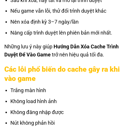
Sau khi xóa, hãy tắt và mở lại trình duyệt
Nếu game vẫn lỗi, thử đổi trình duyệt khác
Nên xóa định kỳ 3–7 ngày/lần
Nâng cấp trình duyệt lên phiên bản mới nhất.
Những lưu ý này giúp
Hướng Dẫn Xóa Cache Trình
Duyệt Để Vào Game
trở nên hiệu quả tối đa.
Các lỗi phổ biến do cache gây ra khi
vào game
Trắng màn hình
Không load hình ảnh
Không đăng nhập được
Nút không phản hồi