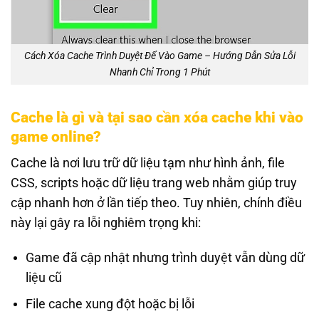
Cách Xóa Cache Trình Duyệt Để Vào Game – Hướng Dẫn Sửa Lỗi
Nhanh Chỉ Trong 1 Phút
Cache là gì và tại sao cần xóa cache khi vào
game online?
Cache là nơi lưu trữ dữ liệu tạm như hình ảnh, file
CSS, scripts hoặc dữ liệu trang web nhằm giúp truy
cập nhanh hơn ở lần tiếp theo. Tuy nhiên, chính điều
này lại gây ra lỗi nghiêm trọng khi:
Game đã cập nhật nhưng trình duyệt vẫn dùng dữ
liệu cũ
File cache xung đột hoặc bị lỗi