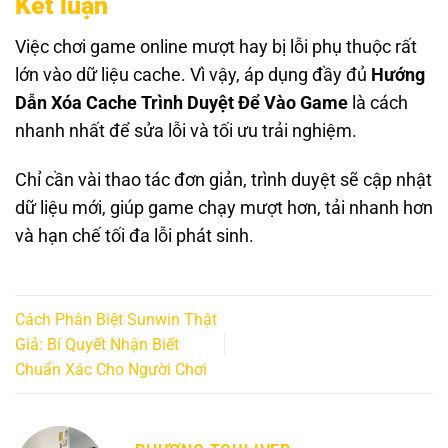
Kết luận
Việc chơi game online mượt hay bị lỗi phụ thuộc rất
lớn vào dữ liệu cache. Vì vậy, áp dụng đầy đủ
Hướng
Dẫn Xóa Cache Trình Duyệt Để Vào Game
là cách
nhanh nhất để sửa lỗi và tối ưu trải nghiệm.
Chỉ cần vài thao tác đơn giản, trình duyệt sẽ cập nhật
dữ liệu mới, giúp game chạy mượt hơn, tải nhanh hơn
và hạn chế tối đa lỗi phát sinh.
Cách Phân Biệt Sunwin Thật
Giả: Bí Quyết Nhận Biết
Chuẩn Xác Cho Người Chơi