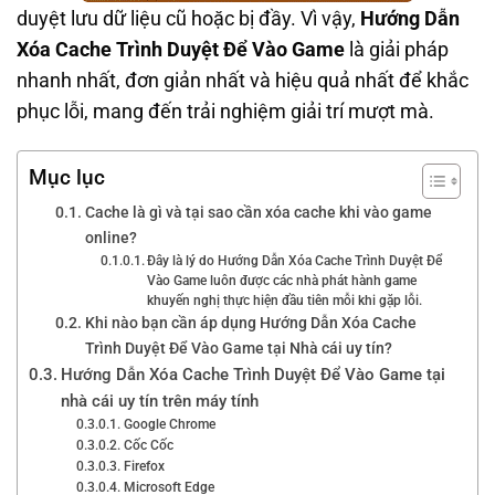
duyệt lưu dữ liệu cũ hoặc bị đầy. Vì vậy,
Hướng Dẫn
Xóa Cache Trình Duyệt Để Vào Game
là giải pháp
nhanh nhất, đơn giản nhất và hiệu quả nhất để khắc
phục lỗi, mang đến trải nghiệm giải trí mượt mà.
Mục lục
Cache là gì và tại sao cần xóa cache khi vào game
online?
Đây là lý do Hướng Dẫn Xóa Cache Trình Duyệt Để
Vào Game luôn được các nhà phát hành game
khuyến nghị thực hiện đầu tiên mỗi khi gặp lỗi.
Khi nào bạn cần áp dụng Hướng Dẫn Xóa Cache
Trình Duyệt Để Vào Game tại Nhà cái uy tín?
Hướng Dẫn Xóa Cache Trình Duyệt Để Vào Game tại
nhà cái uy tín trên máy tính
Google Chrome
Cốc Cốc
Firefox
Microsoft Edge