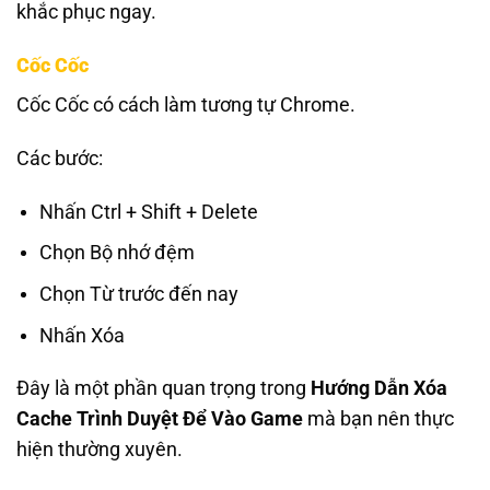
khắc phục ngay.
Cốc Cốc
Cốc Cốc có cách làm tương tự Chrome.
Các bước:
Nhấn Ctrl + Shift + Delete
Chọn Bộ nhớ đệm
Chọn Từ trước đến nay
Nhấn Xóa
Đây là một phần quan trọng trong
Hướng Dẫn Xóa
Cache Trình Duyệt Để Vào Game
mà bạn nên thực
hiện thường xuyên.