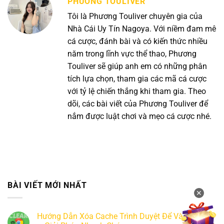
PHƯƠNG TOULIVER
Tôi là Phương Touliver chuyên gia của
Nhà Cái Uy Tín Nagoya. Với niềm đam mê
cá cược, đánh bài và có kiến thức nhiều
năm trong lĩnh vực thể thao, Phương
Touliver sẽ giúp anh em có những phân
tích lựa chọn, tham gia các mã cá cược
với tỷ lệ chiến thắng khi tham gia. Theo
dõi, các bài viết của Phương Touliver để
nắm được luật chơi và mẹo cá cược nhé.
BÀI VIẾT MỚI NHẤT
✕
Hướng Dẫn Xóa Cache Trình Duyệt Để Vào Game