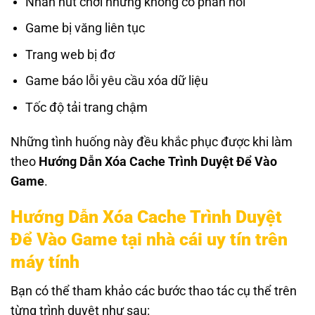
Nhấn nút chơi nhưng không có phản hồi
Game bị văng liên tục
Trang web bị đơ
Game báo lỗi yêu cầu xóa dữ liệu
Tốc độ tải trang chậm
Những tình huống này đều khắc phục được khi làm
theo
Hướng Dẫn Xóa Cache Trình Duyệt Để Vào
Game
.
Hướng Dẫn Xóa Cache Trình Duyệt
Để Vào Game tại nhà cái uy tín trên
máy tính
Bạn có thể tham khảo các bước thao tác cụ thể trên
từng trình duyệt như sau: