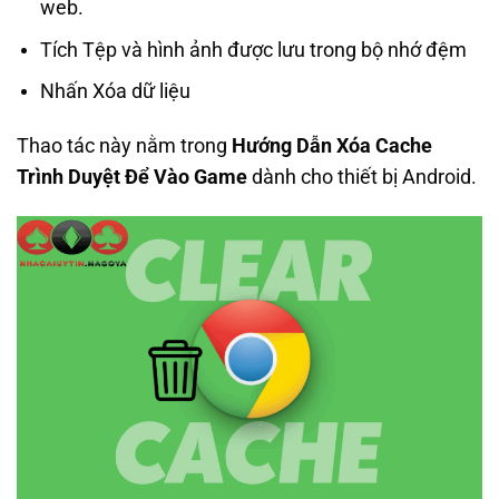
web.
Tích Tệp và hình ảnh được lưu trong bộ nhớ đệm
Nhấn Xóa dữ liệu
Thao tác này nằm trong
Hướng Dẫn Xóa Cache
Trình Duyệt Để Vào Game
dành cho thiết bị Android.