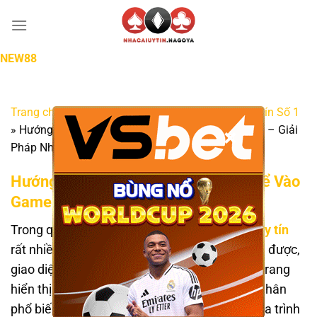
Skip
to
content
NEW88
Trang chủ
»
Review nhà cái - Top Các Nhà Cái Uy Tín Số 1
×
»
Hướng Dẫn Xóa Cache Trình Duyệt Để Vào Game – Giải
Pháp Nhanh Chóng
Hướng Dẫn Xóa Cache Trình Duyệt Để Vào
Game – Giải Pháp Nhanh Chóng
Trong quá trình chơi game online tại
nhà cái uy tín
rất nhiều người gặp tình trạng game không tải được,
giao diện lỗi, nút bấm không hoạt động hoặc trang
hiển thị sai bố cục. Một trong những nguyên nhân
phổ biến nhất chính là bộ nhớ đệm (cache) của trình