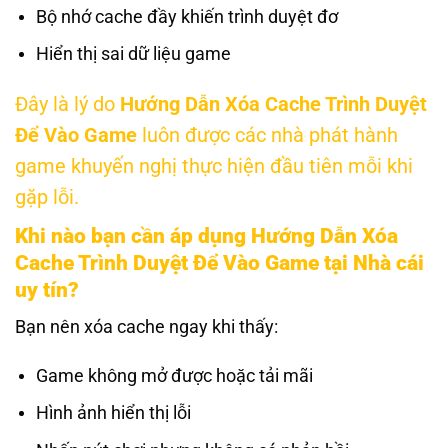
Bộ nhớ cache đầy khiến trình duyệt đơ
Hiển thị sai dữ liệu game
Đây là lý do
Hướng Dẫn Xóa Cache Trình Duyệt
Để Vào Game
luôn được các nhà phát hành
game khuyến nghị thực hiện đầu tiên mỗi khi
gặp lỗi.
Khi nào bạn cần áp dụng Hướng Dẫn Xóa
Cache Trình Duyệt Để Vào Game tại Nhà cái
uy tín?
Bạn nên xóa cache ngay khi thấy:
Game không mở được hoặc tải mãi
Hình ảnh hiển thị lỗi