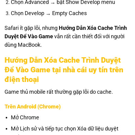
Chọn Advanced → bật Show Develop menu
Chọn Develop → Empty Caches
Safari ít gặp lỗi, nhưng
Hướng Dẫn Xóa Cache Trình
Duyệt Để Vào Game
vẫn rất cần thiết đối với người
dùng MacBook.
Hướng Dẫn Xóa Cache Trình Duyệt
Để Vào Game tại nhà cái uy tín trên
điện thoại
Game thủ mobile rất thường gặp lỗi do cache.
Trên Android (Chrome)
Mở Chrome
Mở Lịch sử và tiếp tục chọn Xóa dữ liệu duyệt