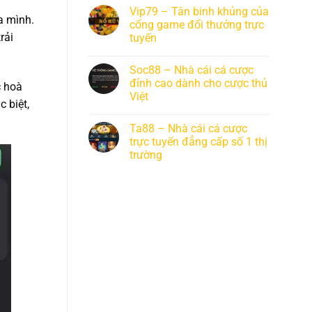
Vip79 – Tân binh khủng của
a mình.
cổng game đổi thưởng trực
rải
tuyến
Soc88 – Nhà cái cá cược
đỉnh cao dành cho cược thủ
c hoà
Việt
 biệt,
Ta88 – Nhà cái cá cược
trực tuyến đẳng cấp số 1 thị
trường