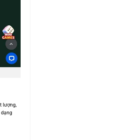
t lượng,
a dạng