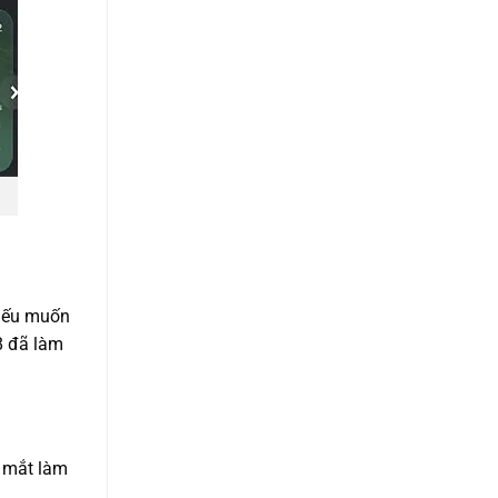
 nếu muốn
8 đã làm
p mắt làm