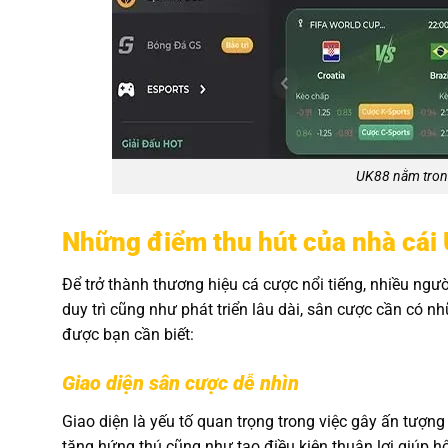
UK88 nằm trong 
Những điểm thu hút của nhà cá
Để trở thành thương hiệu cá cược nổi tiếng, nhiều ngư
duy trì cũng như phát triển lâu dài, sân cược cần có
được bạn cần biết:
Giao diện sân cược dễ nhìn
Giao diện là yếu tố quan trọng trong việc gây ấn tượn
tăng hứng thú cũng như tạo điều kiện thuận lợi giúp 