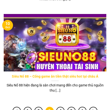
10
Oct
Siêu Nổ 88 – Cổng game ăn tiền thật siêu hot tại châu Á
Siêu Nổ 88 hiện đang là sân chơi mang đến cho game thủ nguồn
thu [...]