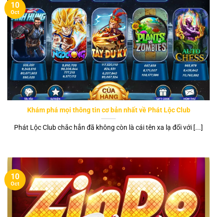
10
Oct
Khám phá mọi thông tin cơ bản nhất về Phát Lộc Club
Phát Lộc Club chắc hẳn đã không còn là cái tên xa lạ đối với [...]
10
Oct