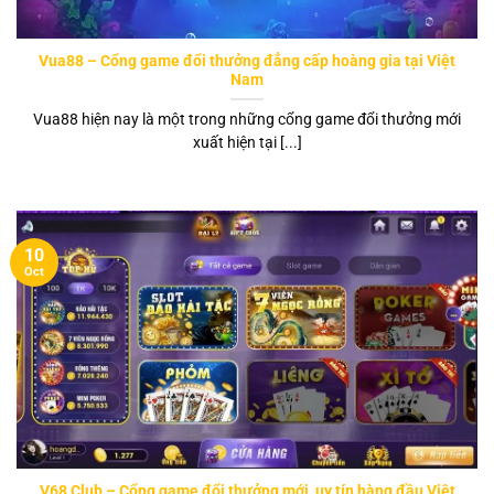
Vua88 – Cổng game đổi thưởng đẳng cấp hoàng gia tại Việt
Nam
Vua88 hiện nay là một trong những cổng game đổi thưởng mới
xuất hiện tại [...]
10
Oct
V68 Club – Cổng game đổi thưởng mới, uy tín hàng đầu Việt