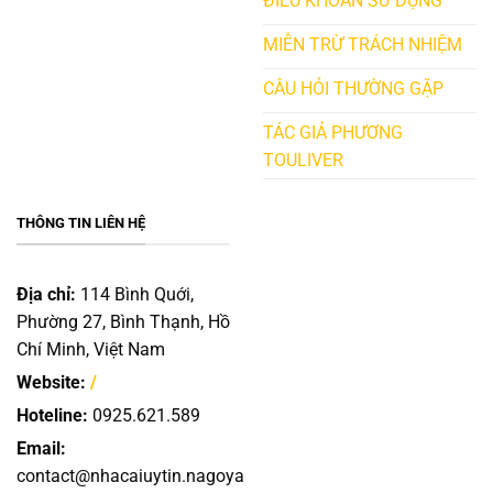
ĐIỀU KHOẢN SỬ DỤNG
MIỄN TRỪ TRÁCH NHIỆM
CÂU HỎI THƯỜNG GẶP
TÁC GIẢ PHƯƠNG
TOULIVER
THÔNG TIN LIÊN HỆ
Địa chỉ:
114 Bình Quới,
Phường 27, Bình Thạnh, Hồ
Chí Minh, Việt Nam
Website:
/
Hoteline:
0925.621.589
Email:
contact@nhacaiuytin.nagoya