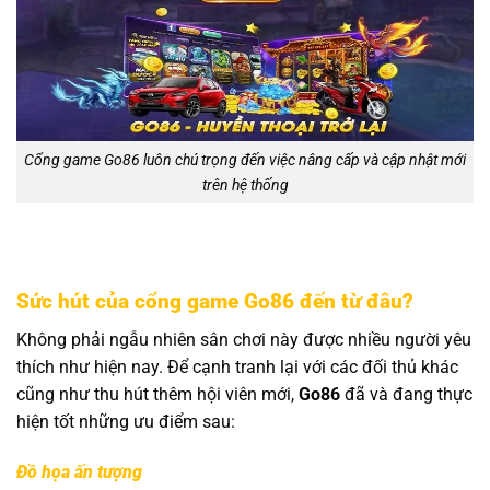
Cổng game Go86 luôn chú trọng đến việc nâng cấp và cập nhật mới
trên hệ thống
Sức hút của cổng game Go86 đến từ đâu?
Không phải ngẫu nhiên sân chơi này được nhiều người yêu
thích như hiện nay. Để cạnh tranh lại với các đối thủ khác
cũng như thu hút thêm hội viên mới,
Go86
đã và đang thực
hiện tốt những ưu điểm sau:
Đồ họa ấn tượng