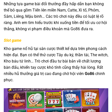
Những tựa game bài đổi thưởng đầy hấp dẫn bạn không
thể bỏ qua gồm Tiến lên miền Nam, Catte, Xì tố, Phỏm,
Sâm, Liêng, Mậu binh… Các trò chơi này đều có luật lệ rõ
ràng. Anh em tìm hiểu trước khi xuống tiền để tối ưu cơ hội
thắng, không vi phạm điều khoản mà Go86 đưa ra.
Slot game
Kho game nổ hũ tại sân cược thiết kế dựa trên phong cách
hiện đại. Bạn có thể thử cược Tây du ký, thần tài, The witch,
Kho báu tứ linh… Trò chơi đầu tư bài bản về chất lượng
bàn đấu, khiến tay cược khó tính cũng thấy hài lòng. Rất
nhiều hũ thưởng giá trị cao đang chờ hội viên
Go86
chinh
phục.