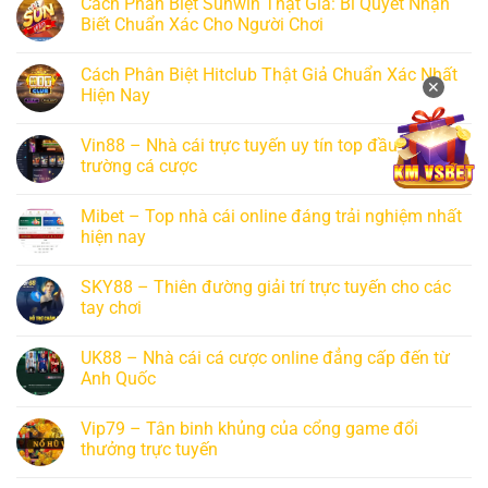
Cách Phân Biệt Sunwin Thật Giả: Bí Quyết Nhận
Biết Chuẩn Xác Cho Người Chơi
Cách Phân Biệt Hitclub Thật Giả Chuẩn Xác Nhất
✕
Hiện Nay
Vin88 – Nhà cái trực tuyến uy tín top đầu thị
trường cá cược
Mibet – Top nhà cái online đáng trải nghiệm nhất
hiện nay
SKY88 – Thiên đường giải trí trực tuyến cho các
tay chơi
UK88 – Nhà cái cá cược online đẳng cấp đến từ
Anh Quốc
Vip79 – Tân binh khủng của cổng game đổi
thưởng trực tuyến