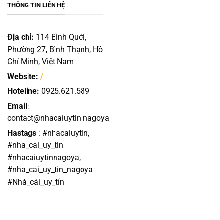
THÔNG TIN LIÊN HỆ
Địa chỉ:
114 Bình Quới,
Phường 27, Bình Thạnh, Hồ
Chí Minh, Việt Nam
Website:
/
Hoteline:
0925.621.589
Email:
contact@nhacaiuytin.nagoya
Hastags
: #nhacaiuytin,
#nha_cai_uy_tin
#nhacaiuytinnagoya,
#nha_cai_uy_tin_nagoya
#Nhà_cái_uy_tín