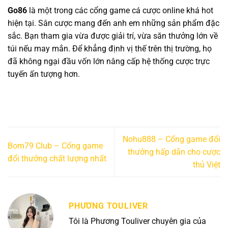
Go86
là một trong các cổng game cá cược online khá hot
hiện tại. Sân cược mang đến anh em những sản phẩm đặc
sắc. Bạn tham gia vừa được giải trí, vừa săn thưởng lớn về
túi nếu may mắn. Để khẳng định vị thế trên thị trường, họ
đã không ngại đầu vốn lớn nâng cấp hệ thống cược trực
tuyến ấn tượng hơn.
Nohu888 – Cổng game đổi
Bom79 Club – Cổng game
thưởng hấp dẫn cho cược
đổi thưởng chất lượng nhất
thủ Việt
PHƯƠNG TOULIVER
Tôi là Phương Touliver chuyên gia của