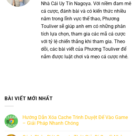
Nhà Cái Uy Tín Nagoya. Với niềm đam mê
cá cược, đánh bài và có kiến thức nhiều
năm trong lĩnh vực thể thao, Phương
Touliver sẽ giúp anh em có những phân
tích lựa chọn, tham gia các mã cá cược
với tỷ lệ chiến thắng khi tham gia. Theo
dõi, các bài viết của Phương Touliver để
nắm được luật chơi và mẹo cá cược nhé.
BÀI VIẾT MỚI NHẤT
Hướng Dẫn Xóa Cache Trình Duyệt Để Vào Game
– Giải Pháp Nhanh Chóng