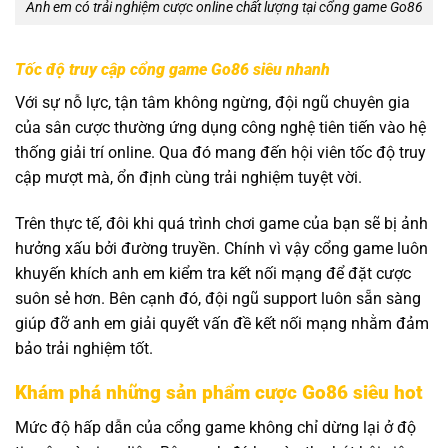
Anh em có trải nghiệm cược online chất lượng tại cổng game Go86
Tốc độ truy cập cổng game Go86 siêu nhanh
Với sự nỗ lực, tận tâm không ngừng, đội ngũ chuyên gia
của sân cược thường ứng dụng công nghệ tiên tiến vào hệ
thống giải trí online. Qua đó mang đến hội viên tốc độ truy
cập mượt mà, ổn định cùng trải nghiệm tuyệt vời.
Trên thực tế, đôi khi quá trình chơi game của bạn sẽ bị ảnh
hưởng xấu bởi đường truyền. Chính vì vậy cổng game luôn
khuyến khích anh em kiểm tra kết nối mạng để đặt cược
suôn sẻ hơn. Bên cạnh đó, đội ngũ support luôn sẵn sàng
giúp đỡ anh em giải quyết vấn đề kết nối mạng nhằm đảm
bảo trải nghiệm tốt.
Khám phá những sản phẩm cược Go86 siêu hot
Mức độ hấp dẫn của cổng game không chỉ dừng lại ở độ