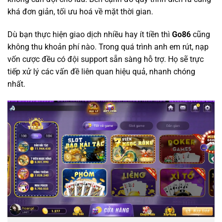
khá đơn giản, tối ưu hoá về mặt thời gian.
Dù bạn thực hiện giao dịch nhiều hay ít tiền thì
Go86
cũng
không thu khoản phí nào. Trong quá trình anh em rút, nạp
vốn cược đều có đội support sẵn sàng hỗ trợ. Họ sẽ trực
tiếp xử lý các vấn đề liên quan hiệu quả, nhanh chóng
nhất.