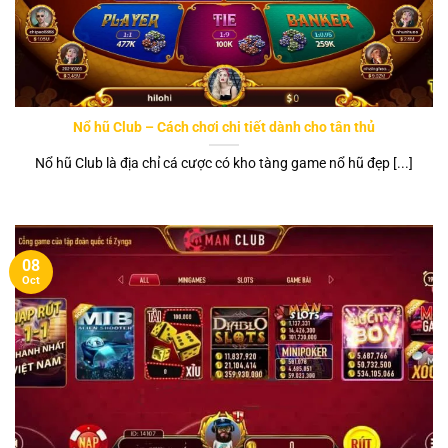
Nổ hũ Club – Cách chơi chi tiết dành cho tân thủ
Nổ hũ Club là địa chỉ cá cược có kho tàng game nổ hũ đẹp [...]
08
Oct