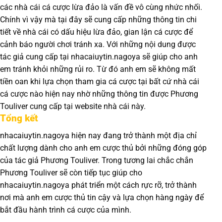
các nhà cái cá cược lừa đảo là vấn đề vô cùng nhức nhối.
Chính vì vậy mà tại đây sẽ cung cấp những thông tin chi
tiết về nhà cái có dấu hiệu lừa đảo, gian lận cá cược để
cảnh báo người chơi tránh xa.
Với những nội dung được
tác giả cung cấp tại nhacaiuytin.nagoya sẽ giúp cho anh
em tránh khỏi những rủi ro. Từ đó anh em sẽ không mất
tiền oan khi lựa chọn tham gia cá cược tại bất cứ nhà cái
cá cược nào hiện nay nhờ những thông tin được Phương
Touliver cung cấp tại website nhà cái này.
Tổng kết
nhacaiuytin.nagoya hiện nay đang trở thành một địa chỉ
chất lượng dành cho anh em cược thủ bởi những đóng góp
của tác giả Phương Touliver. Trong tương lai chắc chắn
Phương Touliver sẽ còn tiếp tục giúp cho
nhacaiuytin.nagoya phát triển một cách rực rỡ, trở thành
nơi mà anh em cược thủ tin cậy và lựa chọn hàng ngày để
bắt đầu hành trình cá cược của mình.