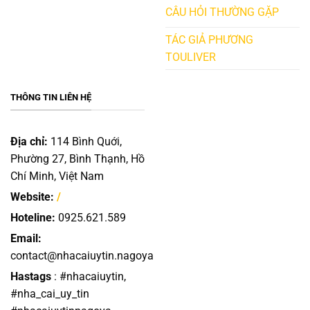
CÂU HỎI THƯỜNG GẶP
TÁC GIẢ PHƯƠNG
TOULIVER
THÔNG TIN LIÊN HỆ
Địa chỉ:
114 Bình Quới,
Phường 27, Bình Thạnh, Hồ
Chí Minh, Việt Nam
Website:
/
Hoteline:
0925.621.589
Email:
contact@nhacaiuytin.nagoya
Hastags
: #nhacaiuytin,
#nha_cai_uy_tin