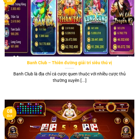
Oct
Banh Club – Thiên đường giải trí siêu thú vị
Banh Club là địa chỉ cá cược quen thuộc với nhiều cược thủ
thường xuyên [...]
08
Oct