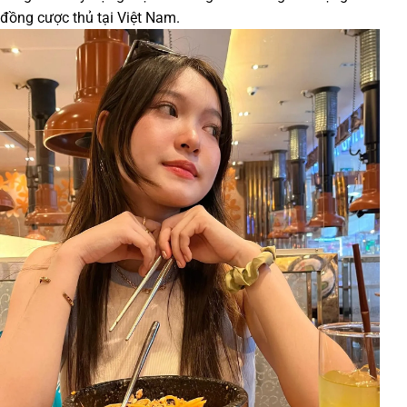
đồng cược thủ tại Việt Nam.