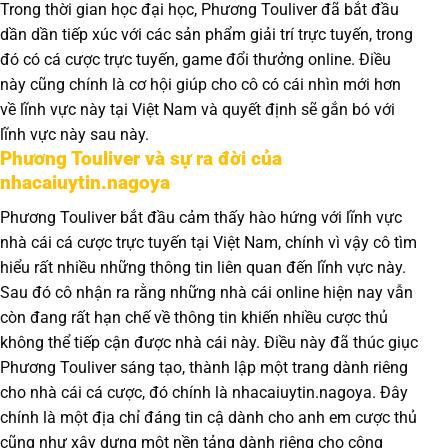
Trong thời gian học đại học, Phương Touliver đã bắt đầu
dần dần tiếp xúc với các sản phẩm giải trí trực tuyến, trong
đó có cá cược trực tuyến, game đổi thưởng online. Điều
này cũng chính là cơ hội giúp cho cô có cái nhìn mới hơn
về lĩnh vực này tại Việt Nam và quyết định sẽ gắn bó với
lĩnh vực này sau này.
Phương Touliver và sự ra đời của
nhacaiuytin.nagoya
Phương Touliver bắt đầu cảm thấy hào hứng với lĩnh vực
nhà cái cá cược trực tuyến tại Việt Nam, chính vì vậy cô tìm
hiểu rất nhiều những thông tin liên quan đến lĩnh vực này.
Sau đó cô nhận ra rằng những nhà cái online hiện nay vẫn
còn đang rất hạn chế về thông tin khiến nhiều cược thủ
không thể tiếp cận được nhà cái này.
Điều này đã thúc giục
Phương Touliver sáng tạo, thành lập một trang dành riêng
cho nhà cái cá cược, đó chính là nhacaiuytin.nagoya. Đây
chính là một địa chỉ đáng tin cậ dành cho anh em cược thủ
cũng như xây dựng một nền tảng dành riêng cho cộng