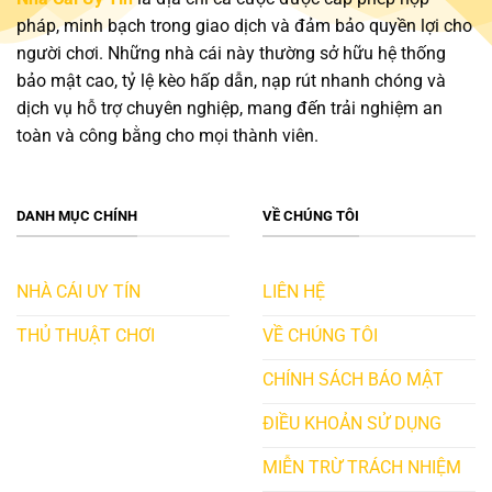
pháp, minh bạch trong giao dịch và đảm bảo quyền lợi cho
người chơi. Những nhà cái này thường sở hữu hệ thống
bảo mật cao, tỷ lệ kèo hấp dẫn, nạp rút nhanh chóng và
dịch vụ hỗ trợ chuyên nghiệp, mang đến trải nghiệm an
toàn và công bằng cho mọi thành viên.
DANH MỤC CHÍNH
VỀ CHÚNG TÔI
NHÀ CÁI UY TÍN
LIÊN HỆ
THỦ THUẬT CHƠI
VỀ CHÚNG TÔI
CHÍNH SÁCH BÁO MẬT
ĐIỀU KHOẢN SỬ DỤNG
MIỄN TRỪ TRÁCH NHIỆM