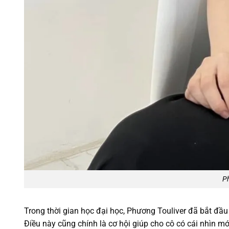
Ph
Trong thời gian học đại học, Phương Touliver đã bắt đầu 
Điều này cũng chính là cơ hội giúp cho cô có cái nhìn mớ