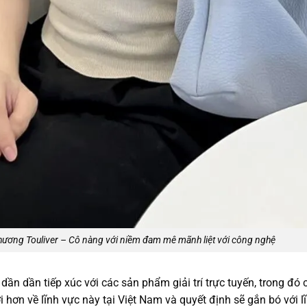
ương Touliver – Cô nàng với niềm đam mê mãnh liệt với công nghệ
dần dần tiếp xúc với các sản phẩm giải trí trực tuyến, trong đó
i hơn về lĩnh vực này tại Việt Nam và quyết định sẽ gắn bó với l