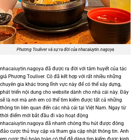
Phương Touliver và sự ra đời của nhacaiuytin.nagoya
nhacaiuytin.nagoya đã được ra đời với tâm huyết của tác
giả Phương Touliver. Cô đã kết hợp với rất nhiều những
chuyên gia khác trong lĩnh vực này để có thể xây dựng,
phát triển nội dung cho website dành cho nhà cái này. Đây
sẽ là nơi mà anh em có thể tìm kiếm được tất cả những
thông tin liên quan đến các nhà cái tại Việt Nam.
Ngay từ
thời điểm mới bắt đầu đi vào hoạt động
nhacaiuytin.nagoya đã nhanh chóng thu hút được đông
đảo cược thủ truy cập và tham gia cập nhật thông tin. Anh
em cược thủ hoàn toàn có thể đễ dàng tìm kiếm được kinh