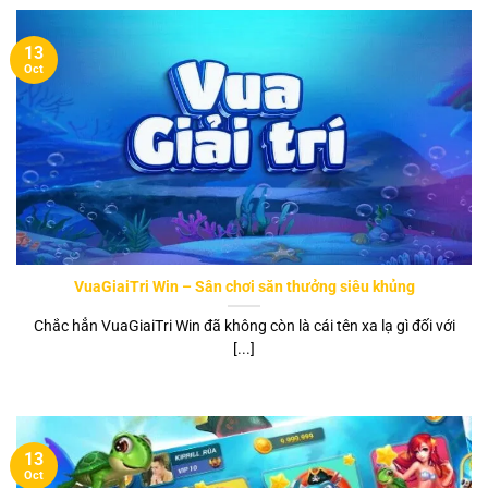
13
Oct
VuaGiaiTri Win – Sân chơi săn thưởng siêu khủng
Chắc hẳn VuaGiaiTri Win đã không còn là cái tên xa lạ gì đối với
[...]
13
Oct