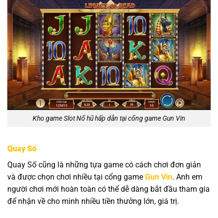
Kho game Slot Nổ hũ hấp dẫn tại cổng game Gun Vin
Quay Số
Quay Số cũng là những tựa game có cách chơi đơn giản
và được chọn chơi nhiều tại cổng game
Gun Vin
. Anh em
người chơi mới hoàn toàn có thể dễ dàng bắt đầu tham gia
để nhận về cho mình nhiều tiền thưởng lớn, giá trị.