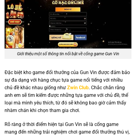
Giới thiệu một số thông tin nổi bật về cổng game Gun Vin
Đặc biệt kho game đổi thưởng của Gun Vin được đảm bảo
sự đa dạng với hàng chục tựa game nổi tiếng với nhiều
chủ đề khác nhau giống như
Zwin Club
. Chắc chắn rằng
anh em sẽ tìm kiếm được những tựa game với chủ đề, thể
loại mà mình yêu thích, từ đó sẽ không bao giờ cảm thấy
nhàm chán khi chọn tham gia chơi.
Rõ ràng ở thời điểm hiện tại Gun Vin sẽ là cổng game
mang đến những trải nghiệm chơi game đổi thưởng thú vị,