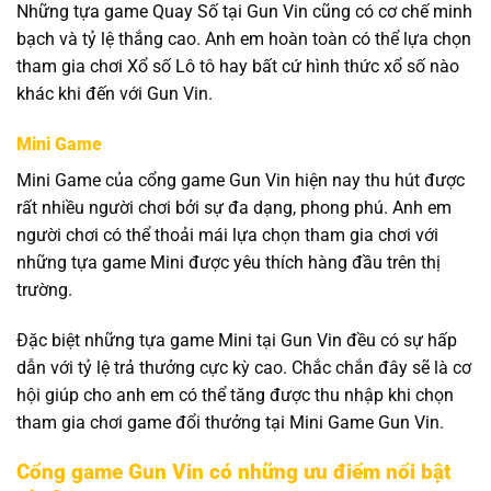
Những tựa game Quay Số tại Gun Vin cũng có cơ chế minh
bạch và tỷ lệ thắng cao. Anh em hoàn toàn có thể lựa chọn
tham gia chơi Xổ số Lô tô hay bất cứ hình thức xổ số nào
khác khi đến với Gun Vin.
Mini Game
Mini Game của cổng game Gun Vin hiện nay thu hút được
rất nhiều người chơi bởi sự đa dạng, phong phú. Anh em
người chơi có thể thoải mái lựa chọn tham gia chơi với
những tựa game Mini được yêu thích hàng đầu trên thị
trường.
Đặc biệt những tựa game Mini tại Gun Vin đều có sự hấp
dẫn với tỷ lệ trả thưởng cực kỳ cao. Chắc chắn đây sẽ là cơ
hội giúp cho anh em có thể tăng được thu nhập khi chọn
tham gia chơi game đổi thưởng tại Mini Game Gun Vin.
Cổng game Gun Vin có những ưu điểm nổi bật