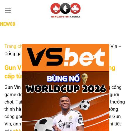
Skip
to
content
NEW88
Trang chủ
»
Thủ Thuật Chơi - Nhà Cái Uy Tín
»
Gun Vin –
×
Cổng game đổi thưởng đẳng cấp từ Anh Quốc
Gun Vin – Cổng game đổi thưởng đẳng
cấp từ Anh Quốc
Gun Vin hiện nay được biết đến là một trong những cổng
game đổi thưởng thu hút được đông đảo anh em người
chơi. Tại đây mang đến nhiều sản phẩm game đổi thưởng
thịnh hành và được yêu thích nhiều nhất trên thị trường
cổng game tại Việt Nam. Để hiểu hơn về cổng game Gun
Vin, anh em người chơi hãy cùng theo dõi bài viết chi tiết