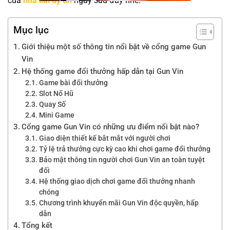
của
nhà cái uy tín
ngay sau đây nhé!
Mục lục
Giới thiệu một số thông tin nổi bật về cổng game Gun
Vin
Hệ thống game đổi thưởng hấp dẫn tại Gun Vin
Game bài đổi thưởng
Slot Nổ Hũ
Quay Số
Mini Game
Cổng game Gun Vin có những ưu điểm nổi bật nào?
Giao diện thiết kế bắt mắt với người chơi
Tỷ lệ trả thưởng cực kỳ cao khi chơi game đổi thưởng
Bảo mật thông tin người chơi Gun Vin an toàn tuyệt
đối
Hệ thống giao dịch chơi game đổi thưởng nhanh
chóng
Chương trình khuyến mãi Gun Vin độc quyền, hấp
dẫn
Tổng kết