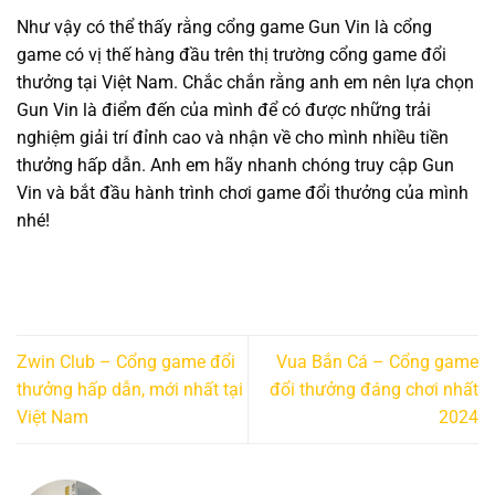
Như vậy có thể thấy rằng cổng game Gun Vin là cổng
game có vị thế hàng đầu trên thị trường cổng game đổi
thưởng tại Việt Nam. Chắc chắn rằng anh em nên lựa chọn
Gun Vin là điểm đến của mình để có được những trải
nghiệm giải trí đỉnh cao và nhận về cho mình nhiều tiền
thưởng hấp dẫn. Anh em hãy nhanh chóng truy cập Gun
Vin và bắt đầu hành trình chơi game đổi thưởng của mình
nhé!
Zwin Club – Cổng game đổi
Vua Bắn Cá – Cổng game
thưởng hấp dẫn, mới nhất tại
đổi thưởng đáng chơi nhất
Việt Nam
2024