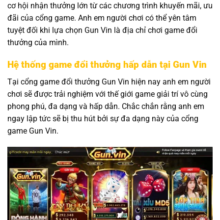
cơ hội nhận thưởng lớn từ các chương trình khuyến mãi, ưu
đãi của cổng game. Anh em người chơi có thể yên tâm
tuyệt đối khi lựa chọn Gun Vin là địa chỉ chơi game đổi
thưởng của mình.
Hệ thống game đổi thưởng hấp dẫn tại Gun Vin
Tại cổng game đổi thưởng Gun Vin hiện nay anh em người
chơi sẽ được trải nghiệm với thế giới game giải trí vô cùng
phong phú, đa dạng và hấp dẫn. Chắc chắn rằng anh em
ngay lập tức sẽ bị thu hút bởi sự đa dạng này của cổng
game Gun Vin.