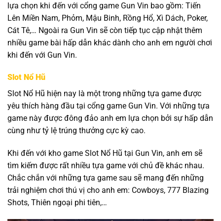
lựa chọn khi đến với cổng game Gun Vin bao gồm: Tiến
Lên Miền Nam, Phỏm, Mậu Binh, Rồng Hổ, Xì Dách, Poker,
Cát Tê,… Ngoài ra Gun Vin sẽ còn tiếp tục cập nhật thêm
nhiều game bài hấp dẫn khác dành cho anh em người chơi
khi đến với Gun Vin.
Slot Nổ Hũ
Slot Nổ Hũ hiện nay là một trong những tựa game được
yêu thích hàng đầu tại cổng game Gun Vin. Với những tựa
game này được đông đảo anh em lựa chọn bởi sự hấp dẫn
cùng như tỷ lệ trúng thưởng cực kỳ cao.
Khi đến với kho game Slot Nổ Hũ tại Gun Vin, anh em sẽ
tìm kiếm được rất nhiều tựa game với chủ đề khác nhau.
Chắc chắn với những tựa game sau sẽ mang đến những
trải nghiệm chơi thú vị cho anh em: Cowboys, 777 Blazing
Shots, Thiên ngoại phi tiên,…