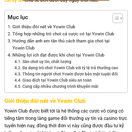
cái uy tín
chia sẻ bên dưới đây ngay thôi nào.
Mục lục
Giới thiệu đôi nét về Yowin Club
Tổng hợp những trò chơi cá cược có tại Yowin Club
Hướng dẫn anh em tân thủ cách tham gia chơi tại
Yowin Club
Những lợi ích đạt được khi chơi tại Yowin Club
Sân chơi uy tín, chất lượng
Đa dạng trò chơi Yowin Club với tỷ lệ trả thưởng cao
Thông tin người chơi Yowin được bảo mật tuyệt đối
Giao dịch tại Yowin Club siêu an toàn
Cung cấp nhiều chương trình khuyến mãi
Giới thiệu đôi nét về Yowin Club
Yowin Club được biết tới là hệ thống các cược vô cùng có
tiếng tăm trong làng game đổi thưởng uy tín và casino trực
tuyến hiện nay, đồng thời đơn vị này cũng được đầu tư kỹ