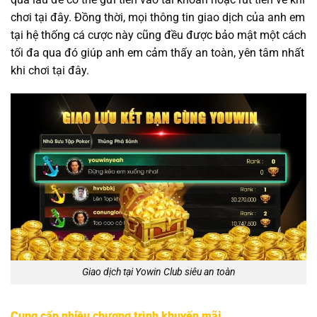
chơi tại đây. Đồng thời, mọi thông tin giao dịch của anh em
tại hệ thống cá cược này cũng đều được bảo mật một cách
tối đa qua đó giúp anh em cảm thấy an toàn, yên tâm nhất
khi chơi tại đây.
Giao dịch tại Yowin Club siêu an toàn
Cung cấp nhiều chương trình khuyến mãi