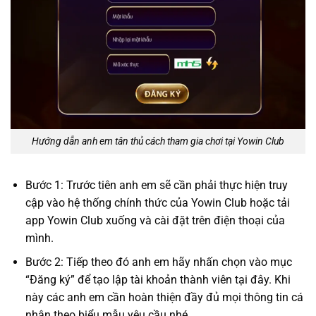
Hướng dẫn anh em tân thủ cách tham gia chơi tại Yowin Club
Bước 1: Trước tiên anh em sẽ cần phải thực hiện truy
cập vào hệ thống chính thức của Yowin Club hoặc tải
app Yowin Club xuống và cài đặt trên điện thoại của
mình.
Bước 2: Tiếp theo đó anh em hãy nhấn chọn vào mục
“Đăng ký” để tạo lập tài khoản thành viên tại đây. Khi
này các anh em cần hoàn thiện đầy đủ mọi thông tin cá
nhân theo biểu mẫu yêu cầu nhé.