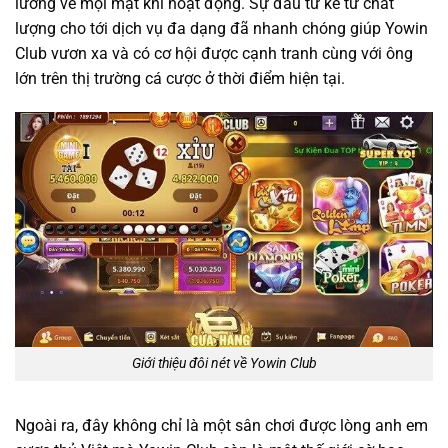
lưỡng về mọi mặt khi hoạt động. Sự đầu tư kể từ chất
lượng cho tới dịch vụ đa dạng đã nhanh chóng giúp Yowin
Club vươn xa và có cơ hội được cạnh tranh cùng với ông
lớn trên thị trường cá cược ở thời điểm hiện tại.
Giới thiệu đôi nét về Yowin Club
Ngoài ra, đây không chỉ là một sân chơi được lòng anh em