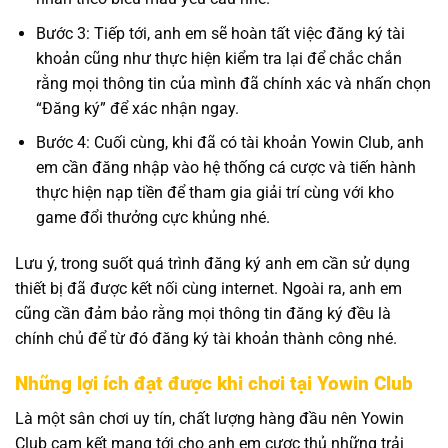
Bước 3: Tiếp tới, anh em sẽ hoàn tất việc đăng ký tài
khoản cũng như thực hiện kiểm tra lại để chắc chắn
rằng mọi thông tin của mình đã chính xác và nhấn chọn
“Đăng ký” để xác nhận ngay.
Bước 4: Cuối cùng, khi đã có tài khoản Yowin Club, anh
em cần đăng nhập vào hệ thống cá cược và tiến hành
thực hiện nạp tiền để tham gia giải trí cùng với kho
game đổi thưởng cực khủng nhé.
Lưu ý, trong suốt quá trình đăng ký anh em cần sử dụng
thiết bị đã được kết nối cùng internet. Ngoài ra, anh em
cũng cần đảm bảo rằng mọi thông tin đăng ký đều là
chính chủ để từ đó đăng ký tài khoản thành công nhé.
Những lợi ích đạt được khi chơi tại Yowin Club
Là một sân chơi uy tín, chất lượng hàng đầu nên Yowin
Club cam kết mang tới cho anh em cược thủ những trải