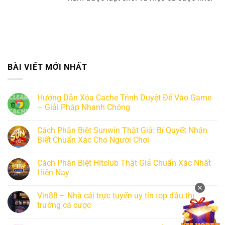
BÀI VIẾT MỚI NHẤT
Hướng Dẫn Xóa Cache Trình Duyệt Để Vào Game
– Giải Pháp Nhanh Chóng
Cách Phân Biệt Sunwin Thật Giả: Bí Quyết Nhận
Biết Chuẩn Xác Cho Người Chơi
Cách Phân Biệt Hitclub Thật Giả Chuẩn Xác Nhất
Hiện Nay
✕
Vin88 – Nhà cái trực tuyến uy tín top đầu thị
trường cá cược