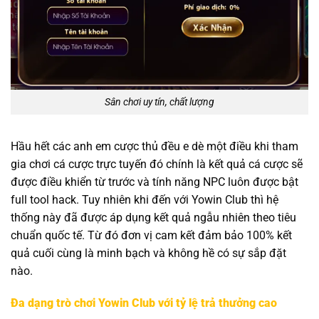
Sân chơi uy tín, chất lượng
Hầu hết các anh em cược thủ đều e dè một điều khi tham
gia chơi cá cược trực tuyến đó chính là kết quả cá cược sẽ
được điều khiển từ trước và tính năng NPC luôn được bật
full tool hack. Tuy nhiên khi đến với Yowin Club thì hệ
thống này đã được áp dụng kết quả ngẫu nhiên theo tiêu
chuẩn quốc tế. Từ đó đơn vị cam kết đảm bảo 100% kết
quả cuối cùng là minh bạch và không hề có sự sắp đặt
nào.
Đa dạng trò chơi Yowin Club với tỷ lệ trả thưởng cao