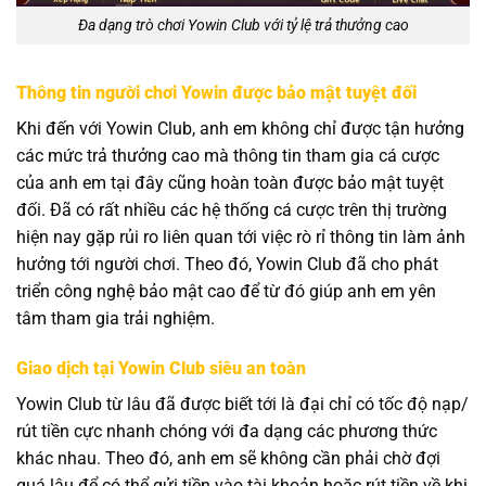
Đa dạng trò chơi Yowin Club với tỷ lệ trả thưởng cao
Thông tin người chơi Yowin được bảo mật tuyệt đối
Khi đến với Yowin Club, anh em không chỉ được tận hưởng
các mức trả thưởng cao mà thông tin tham gia cá cược
của anh em tại đây cũng hoàn toàn được bảo mật tuyệt
đối. Đã có rất nhiều các hệ thống cá cược trên thị trường
hiện nay gặp rủi ro liên quan tới việc rò rỉ thông tin làm ảnh
hưởng tới người chơi. Theo đó, Yowin Club đã cho phát
triển công nghệ bảo mật cao để từ đó giúp anh em yên
tâm tham gia trải nghiệm.
Giao dịch tại Yowin Club siêu an toàn
Yowin Club từ lâu đã được biết tới là đại chỉ có tốc độ nạp/
rút tiền cực nhanh chóng với đa dạng các phương thức
khác nhau. Theo đó, anh em sẽ không cần phải chờ đợi
quá lâu để có thể gửi tiền vào tài khoản hoặc rút tiền về khi