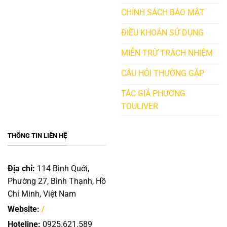
CHÍNH SÁCH BÁO MẬT
ĐIỀU KHOẢN SỬ DỤNG
MIỄN TRỪ TRÁCH NHIỆM
CÂU HỎI THƯỜNG GẶP
TÁC GIẢ PHƯƠNG
TOULIVER
THÔNG TIN LIÊN HỆ
Địa chỉ:
114 Bình Quới,
Phường 27, Bình Thạnh, Hồ
Chí Minh, Việt Nam
Website:
/
Hoteline:
0925.621.589