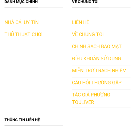
DANH MỤC CHÍNH
VỀ CHÚNG TÔI
NHÀ CÁI UY TÍN
LIÊN HỆ
THỦ THUẬT CHƠI
VỀ CHÚNG TÔI
CHÍNH SÁCH BÁO MẬT
ĐIỀU KHOẢN SỬ DỤNG
MIỄN TRỪ TRÁCH NHIỆM
CÂU HỎI THƯỜNG GẶP
TÁC GIẢ PHƯƠNG
TOULIVER
THÔNG TIN LIÊN HỆ