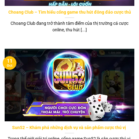
Choang Club – Tìm hiểu cổng game thu hút đông đảo cược thủ
Choang Club đang trở thành tâm điểm của thị trường cá cược
online, thu hút [...]
11
Oct
Sun52 – Khám phá những dịch vụ và sản phẩm cược thú vị
Trong thế giới giải trí online, cổng game Sun52 là sân cược thú vị,