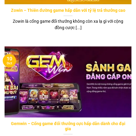
Zowin – Thiên đường game hấp dẫn với tỷ lệ trả thưởng cao
Zowin là cổng game đổi thưởng không còn xa lạ gì với cộng
đồng cược [...]
10
Oct
Gemwin – Cổng game đổi thưởng cực hấp dẫn dành cho đại
gia