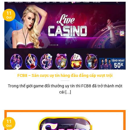
11
Oct
FCB8 – Sân cược uy tín hàng đầu đẳng cấp vượt trội
Trong thế giới game đổi thưởng uy tín thì FCB8 đã trở thành một
cái [...]
11
Oct