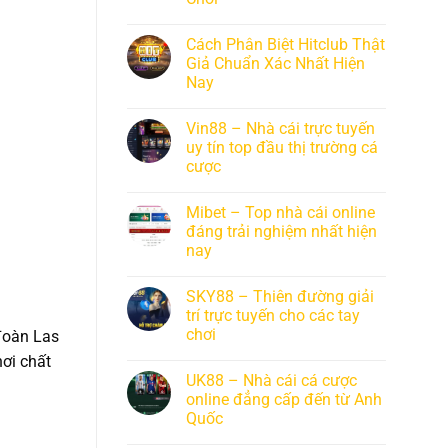
Cách Phân Biệt Hitclub Thật
Giả Chuẩn Xác Nhất Hiện
Nay
Vin88 – Nhà cái trực tuyến
uy tín top đầu thị trường cá
cược
Mibet – Top nhà cái online
đáng trải nghiệm nhất hiện
nay
SKY88 – Thiên đường giải
trí trực tuyến cho các tay
chơi
đoàn Las
ơi chất
UK88 – Nhà cái cá cược
online đẳng cấp đến từ Anh
Quốc