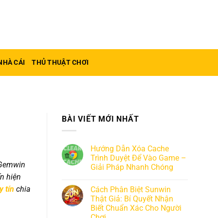
NHÀ CÁI
THỦ THUẬT CHƠI
BÀI VIẾT MỚI NHẤT
Hướng Dẫn Xóa Cache
Trình Duyệt Để Vào Game –
. Gemwin
Giải Pháp Nhanh Chóng
n hiện
y tín
chia
Cách Phân Biệt Sunwin
Thật Giả: Bí Quyết Nhận
Biết Chuẩn Xác Cho Người
Chơi