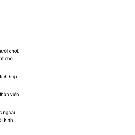
gười chơi.
ất cho
tích hợp
Nhân viên
c ngoài
ỏi kinh