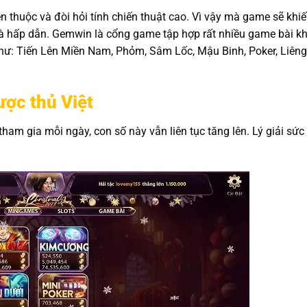
 thuộc và đòi hỏi tính chiến thuật cao. Vì vậy mà game sẽ khi
g và hấp dẫn. Gemwin là cổng game tập hợp rất nhiều game bài k
ò như: Tiến Lên Miền Nam, Phỏm, Sâm Lốc, Mậu Binh, Poker, Liêng,
ược thủ Việt
ham gia mỗi ngày, con số này vẫn liên tục tăng lên. Lý giải sức