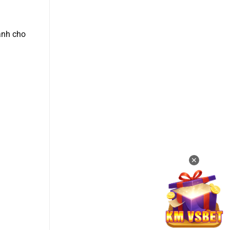
ành cho
✕