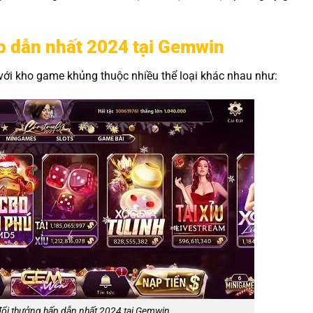
p dẫn nhất 2024 tại Gemwin
 với kho game khủng thuộc nhiều thể loại khác nhau như:
đổi thưởng hấp dẫn nhất 2024 tại Gemwin