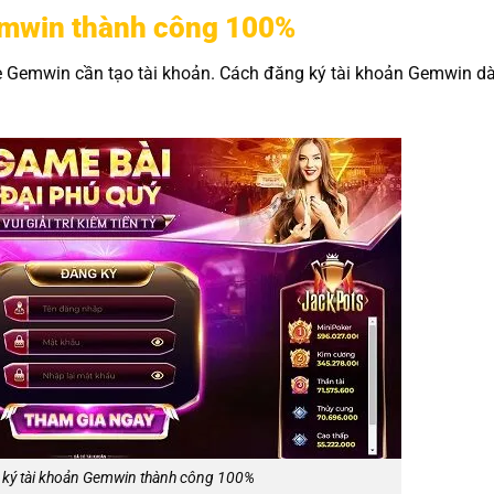
emwin thành công 100%
e Gemwin cần tạo tài khoản. Cách đăng ký tài khoản Gemwin d
ký tài khoản Gemwin thành công 100%