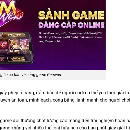
ông tin cơ bản về cổng game Gemwin
ấy phép rõ ràng, đảm bảo để người chơi có thể yên tâm giải trí
 tuyến an toàn, minh bạch, công bằng, lành mạnh cho người chơ
ác game đổi thưởng chất lượng cao mang đến trải nghiệm hoàn h
ame khủng với nhiều thể loại hứa hẹn cho bạn phút giây giải trí