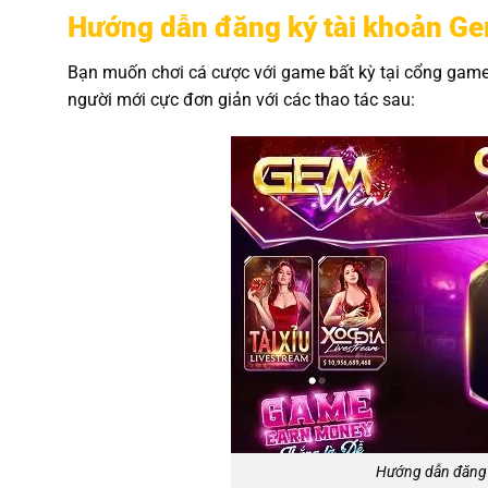
Hướng dẫn đăng ký tài khoản G
Bạn muốn chơi cá cược với game bất kỳ tại cổng gam
người mới cực đơn giản với các thao tác sau:
Hướng dẫn đăng 