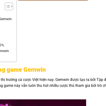
 Gemwin
00%
emwin
cổng game Gemwin
thị trường cá cược Việt hiện nay. Gemwin được tạo ra bởi Tập 
g game này vẫn luôn thu hút nhiều cược thủ tham gia bởi trò ch